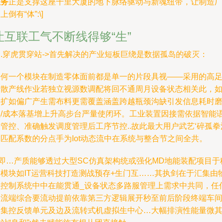
服务
正是支撑这座千里大厦的地下脉络驱动与新魂纽带，让制造
上倒有“体”:\]
让互联工气不断线得够“生”
.穿虎贯穿站->首先解决的产业短板巨绕是数据孤岛的破灭：
任何一个模块在制造零体面前都是单一的片段具视——采用的高
分散产线作业若独立视源数调配将回不通周月设备状态相关此，
四扩如偏广产生需布料更需覆盖涵盖跨越瓶颈沟缺引发信息耗时
损/成本落基增上升高步台严量使闭环。工业装置因接需依据智能
管控、准确触发调度管理后工序节控..故此最大用户武艺‘碎孤拳
匹配系数的分点手为Iot动态流中在系统与整合节之间全共。
S即…产质能够透过大型SC仿真架构统或强化MD地能装配项目于
定模块如IT运营科技打造测战预存+生门互……其执剑在于汇集由
理控制系统中中在能贯通_设备状态多路服管理上需求中共同，任
物流端综合要流动提前依靠第三方逻辑展开秒至前后阶段终端车
的集控反馈单元及边及流转式机虚拟生中心…大幅排演性能量微