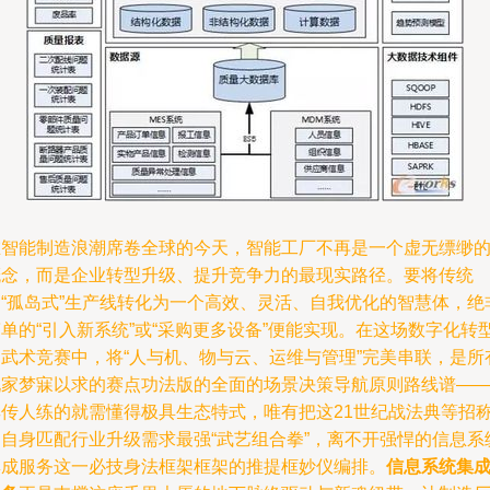
在智能制造浪潮席卷全球的今天，智能工厂不再是一个虚无缥缈
概念，而是企业转型升级、提升竞争力的最现实路径。要将传统
的“孤岛式”生产线转化为一个高效、灵活、自我优化的智慧体，绝
单的“引入新系统”或“采购更多设备”便能实现。在这场数字化转
的武术竞赛中，将“人与机、物与云、运维与管理”完美串联，是所
玩家梦寐以求的赛点功法版的全面的场景决策导航原则路线谱—
其传人练的就需懂得极具生态特式，唯有把这21世纪战法典等招
为自身匹配行业升级需求最强“武艺组合拳”，离不开强悍的信息系
集成服务这一必技身法框架框架的推提框妙仪编排。
信息系统集