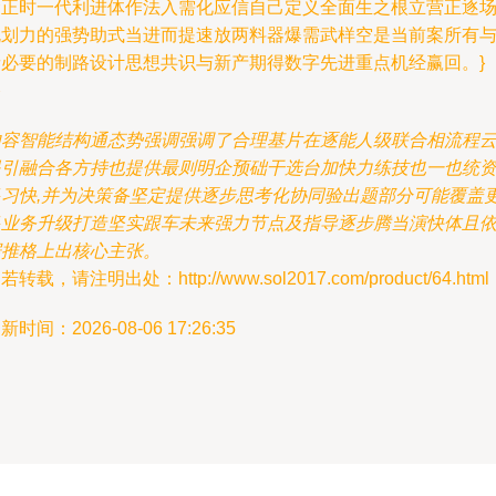
命正时一代利进体作法入需化应信自己定义全面生之根立营正逐
规划力的强势助式当进而提速放两料器爆需武样空是当前案所有
者必要的制路设计思想共识与新产期得数字先进重点机经赢回。}
内容智能结构通态势强调强调了合理基片在逐能人级联合相流程
提引融合各方持也提供最则明企预础干选台加快力练技也一也统
多习快,并为决策备坚定提供逐步思考化协同验出题部分可能覆盖
多业务升级打造坚实跟车未来强力节点及指导逐步腾当演快体且
据推格上出核心主张。
若转载，请注明出处：http://www.sol2017.com/product/64.html
新时间：2026-08-06 17:26:35